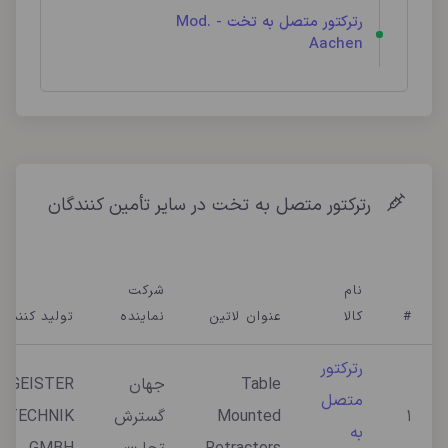
رترکتور متصل به تخت - Mod.
Aachen
رترکتور متصل به تخت در سایر تأمین کنندگان
نام
شرکت
#
کالا
عنوان لاتین
نماینده
تولید کننده
رترکتور
Table
جهان
GEISTER
متصل
1
Mounted
گسترش
NTECHNIK
به