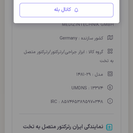
نام لاتین : Table Mounted Retractors
کانال بله
کمپانی سازنده : GEISTER
MEDIZINTECHNIK GMBH
کشور سازنده : Germany
گروه کالا : ابزار جراحی/رترکتور/رترکتور متصل
به تخت
مدل : 29-1481
UMDNS : 13374
IRC : 8574653895970348
نمایندگی ایران رترکتور متصل به تخت