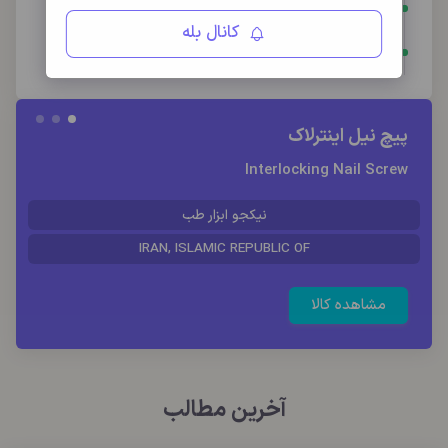
سیزدهم آذر
: روز جهانی عقب ماندگی ذهنی
کانال بله
سیزدهم آذر
: روز معلولین جسمی حرکتی
پیچ نیل اینترلاک
Interlocking Nail Screw
نیکجو ابزار طب
IRAN, ISLAMIC REPUBLIC OF
مشاهده کالا
آخرین مطالب