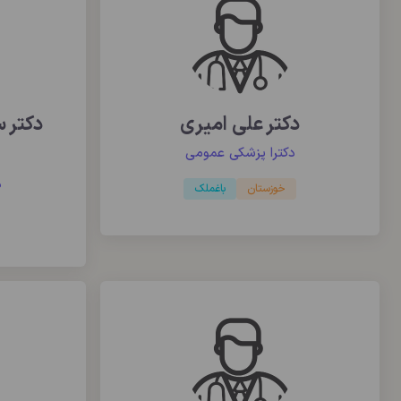
دکتر علی امیری
دکتر 
دکترا پزشکی عمومی
د
خوزستان
باغملک