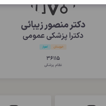
دکتر منصور زیبائی
دکترا پزشکی عمومی
خوزستان
اهواز
36115
نظام پزشکی