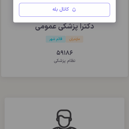
کانال بله
دکتر فرهاد غلامی
دکترا پزشکی عمومی
مازندران
قائم شهر
59186
نظام پزشکی